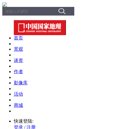
首页
景观
谈资
作者
影像库
活动
商城
快速登陆:
登录
/
注册