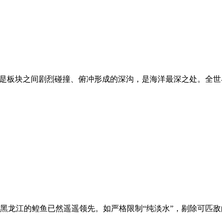
们多是板块之间剧烈碰撞、俯冲形成的深沟，是海洋最深之处。全世
黑龙江的鳇鱼已然遥遥领先。如严格限制“纯淡水”，剔除可匹敌