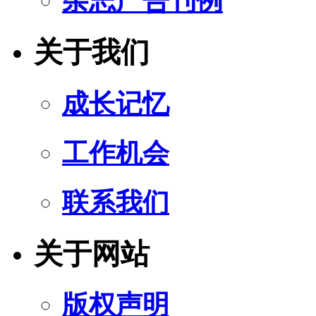
杂志广告刊例
关于我们
成长记忆
工作机会
联系我们
关于网站
版权声明