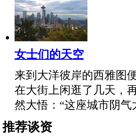
女士们的天空
来到大洋彼岸的西雅图
在大街上闲逛了几天，
然大悟：“这座城市阴气
推荐谈资