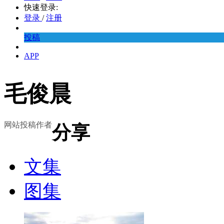
快速登录:
登录
/
注册
投稿
APP
毛俊晨
网站投稿作者
分享
文集
图集