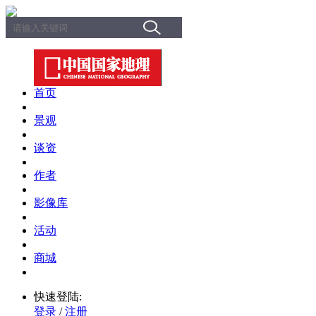
首页
景观
谈资
作者
影像库
活动
商城
快速登陆:
登录
/
注册