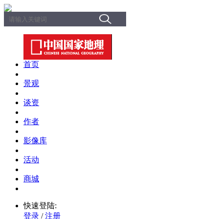
首页
景观
谈资
作者
影像库
活动
商城
快速登陆:
登录
/
注册