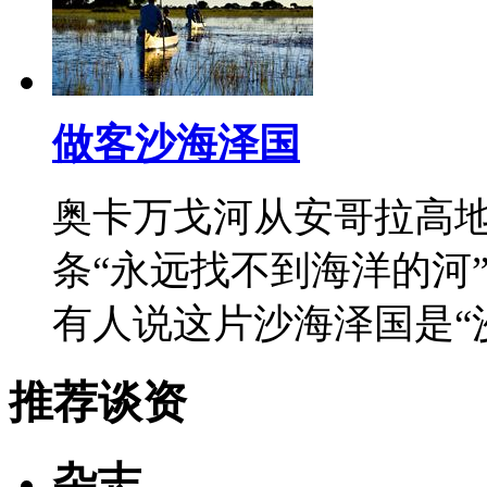
做客沙海泽国
奥卡万戈河从安哥拉高
条“永远找不到海洋的河
有人说这片沙海泽国是“
推荐谈资
杂志