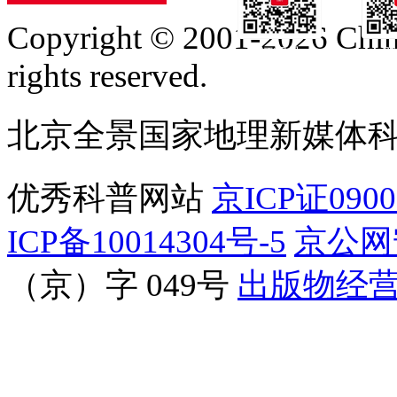
Copyright © 2001-2026 Chine
订阅号
服
rights reserved.
北京全景国家地理新媒体
优秀科普网站
京ICP证090
ICP备10014304号-5
京公网安
（京）字 049号
出版物经