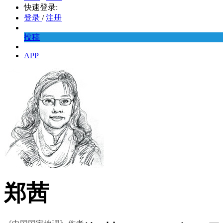
快速登录:
登录
/
注册
投稿
APP
郑茜