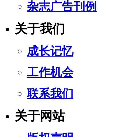
杂志广告刊例
关于我们
成长记忆
工作机会
联系我们
关于网站