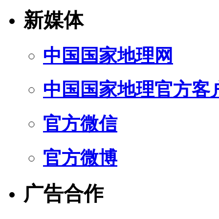
新媒体
中国国家地理网
中国国家地理官方客
官方微信
官方微博
广告合作