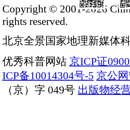
Copyright © 2001-2026 Chine
订阅号
服
rights reserved.
北京全景国家地理新媒体
优秀科普网站
京ICP证090
ICP备10014304号-5
京公网安
（京）字 049号
出版物经