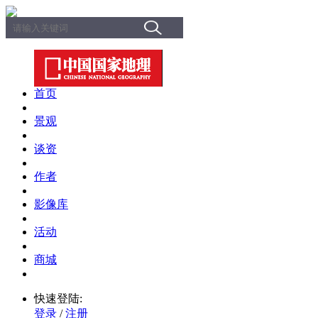
首页
景观
谈资
作者
影像库
活动
商城
快速登陆:
登录
/
注册