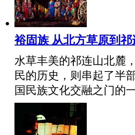
裕固族 从北方草原到祁
水草丰美的祁连山北麓
民的历史，则串起了半
国民族文化交融之门的