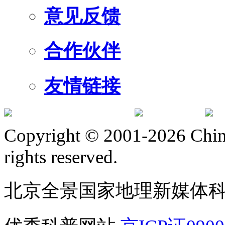
意见反馈
合作伙伴
友情链接
订阅号
服
Copyright © 2001-2026 Chine
rights reserved.
北京全景国家地理新媒体