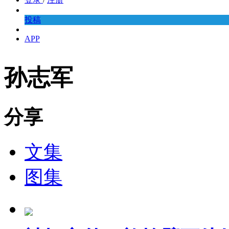
投稿
APP
孙志军
分享
文集
图集