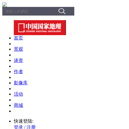
首页
景观
谈资
作者
影像库
活动
商城
快速登陆:
登录
/
注册