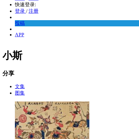
快速登录:
登录
/
注册
投稿
APP
小斯
分享
文集
图集