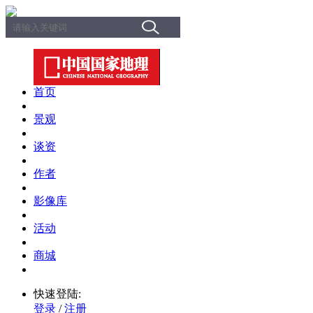
首页
景观
谈资
作者
影像库
活动
商城
快速登陆:
登录
/
注册