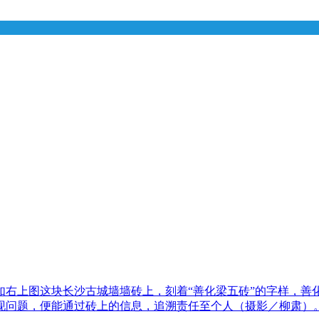
如右上图这块长沙古城墙墙砖上，刻着“善化梁五砖”的字样，善
现问题，便能通过砖上的信息，追溯责任至个人（摄影／柳肃）