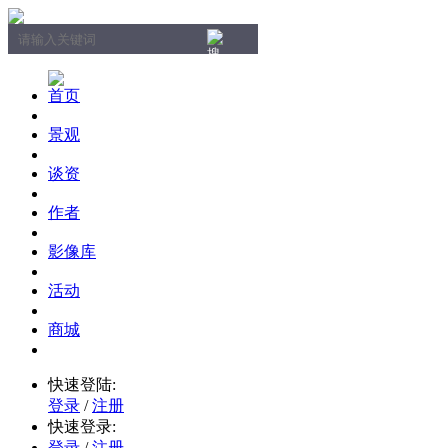
首页
景观
谈资
作者
影像库
活动
商城
快速登陆:
登录
/
注册
快速登录:
登录
/
注册