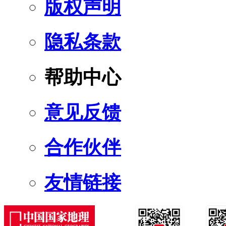
版权声明
隐私条款
帮助中心
意见反馈
合作伙伴
友情链接