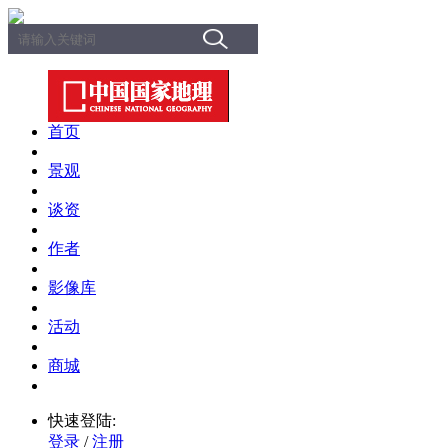
首页
景观
谈资
作者
影像库
活动
商城
快速登陆:
登录
/
注册