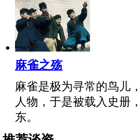
麻雀之殇
麻雀是极为寻常的鸟儿，
人物，于是被载入史册
东。
推荐谈资