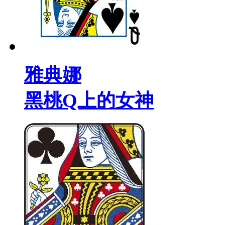
雅典娜
黑桃Q上的女神