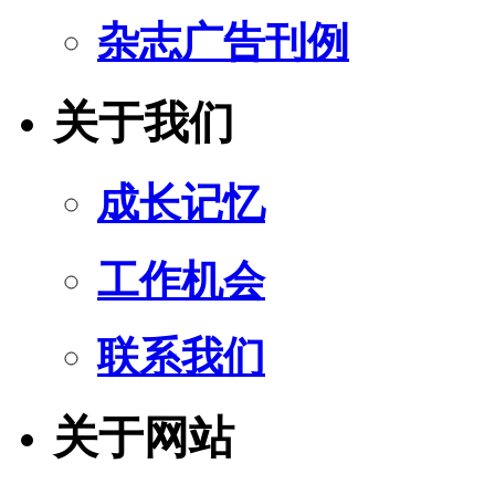
杂志广告刊例
关于我们
成长记忆
工作机会
联系我们
关于网站