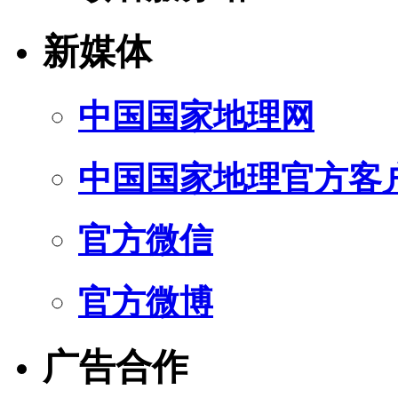
新媒体
中国国家地理网
中国国家地理官方客
官方微信
官方微博
广告合作