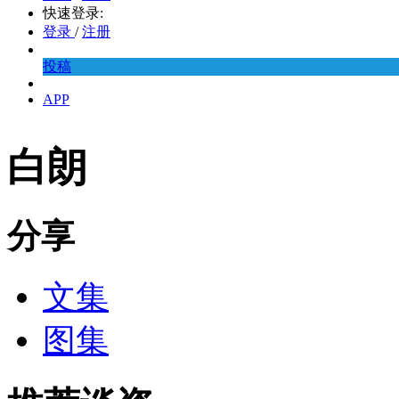
快速登录:
登录
/
注册
投稿
APP
白朗
分享
文集
图集