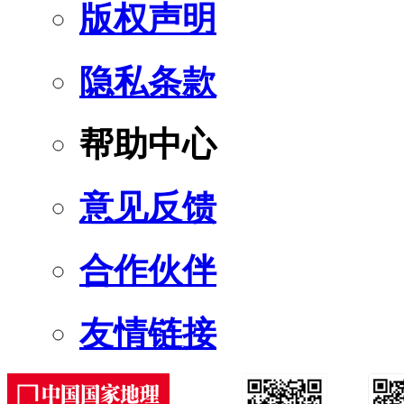
版权声明
隐私条款
帮助中心
意见反馈
合作伙伴
友情链接