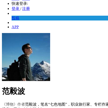
快速登录:
登录
/
注册
投稿
APP
范毅波
《博物》作者
范毅波，笔名“七色地图”，职业旅行家、专栏作