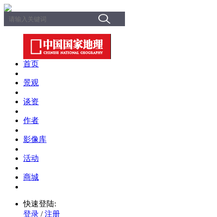
首页
景观
谈资
作者
影像库
活动
商城
快速登陆:
登录
/
注册