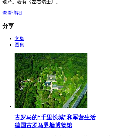
遗产。著有《左右瑞士》。
查看详细
分享
文集
图集
古罗马的“千里长城”和军营生活
德国古罗马界墙博物馆