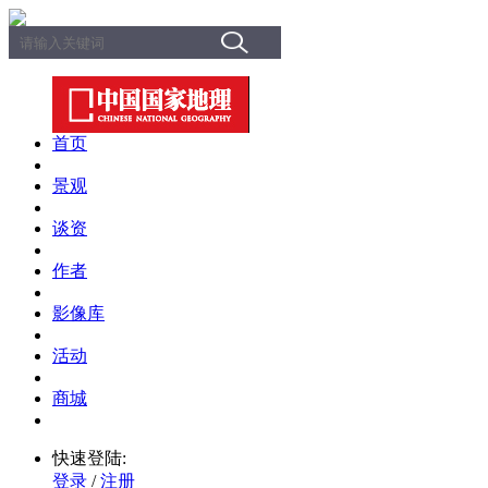
首页
景观
谈资
作者
影像库
活动
商城
快速登陆:
登录
/
注册