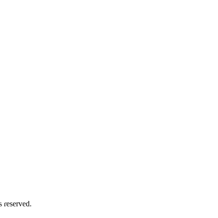
务号
 reserved.