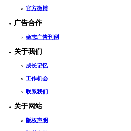
官方微博
广告合作
杂志广告刊例
关于我们
成长记忆
工作机会
联系我们
关于网站
版权声明