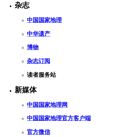
杂志
中国国家地理
中华遗产
博物
杂志订阅
读者服务站
新媒体
中国国家地理网
中国国家地理官方客户端
官方微信