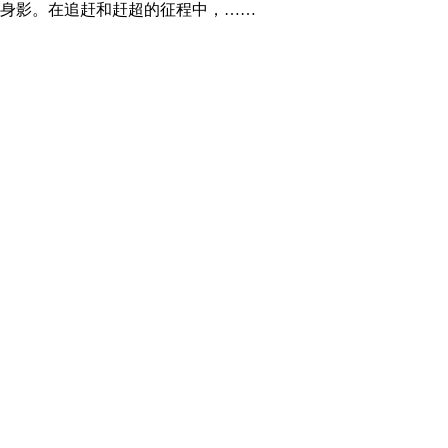
身影。在追赶和赶超的征程中，……