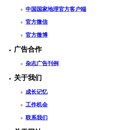
中国国家地理官方客户端
官方微信
官方微博
广告合作
杂志广告刊例
关于我们
成长记忆
工作机会
联系我们