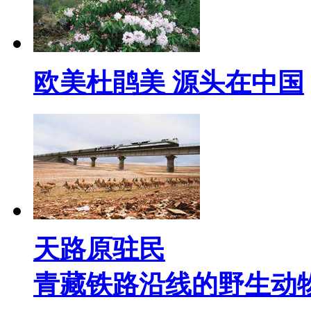
欧美杜鹃美 源头在中国
天路原驻民
青藏铁路沿线的野生动