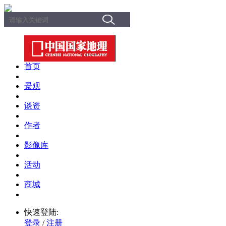
首页
景观
谈资
作者
影像库
活动
商城
快速登陆:
登录
/
注册