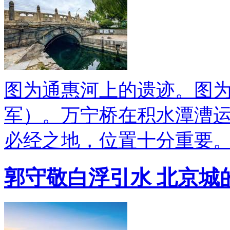
图为通惠河上的遗迹。图
军）。万宁桥在积水潭漕
必经之地，位置十分重要
郭守敬白浮引水 北京城