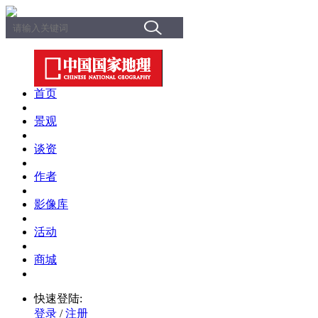
首页
景观
谈资
作者
影像库
活动
商城
快速登陆:
登录
/
注册