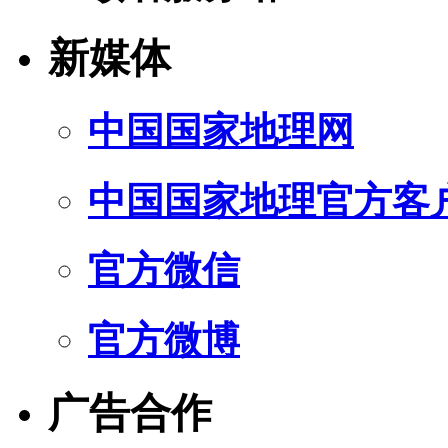
新媒体
中国国家地理网
中国国家地理官方客
官方微信
官方微博
广告合作