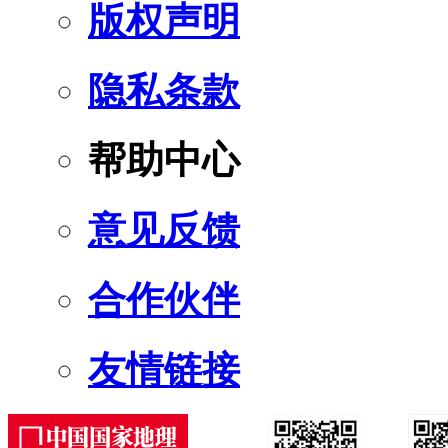
版权声明
隐私条款
帮助中心
意见反馈
合作伙伴
友情链接