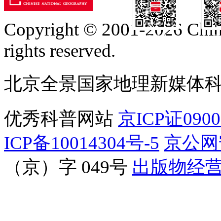
Copyright © 2001-2026 Chine
订阅号
服
rights reserved.
北京全景国家地理新媒体
优秀科普网站
京ICP证090
ICP备10014304号-5
京公网安
（京）字 049号
出版物经