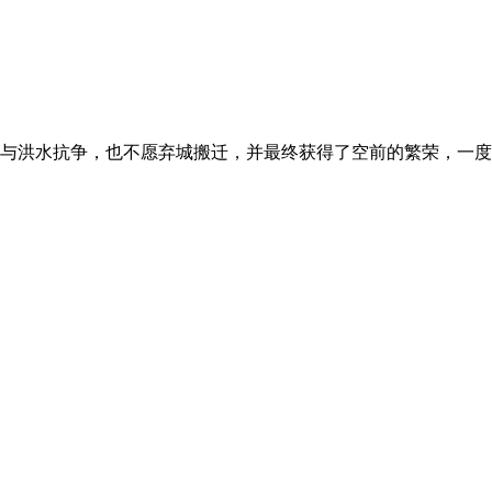
与洪水抗争，也不愿弃城搬迁，并最终获得了空前的繁荣，一度