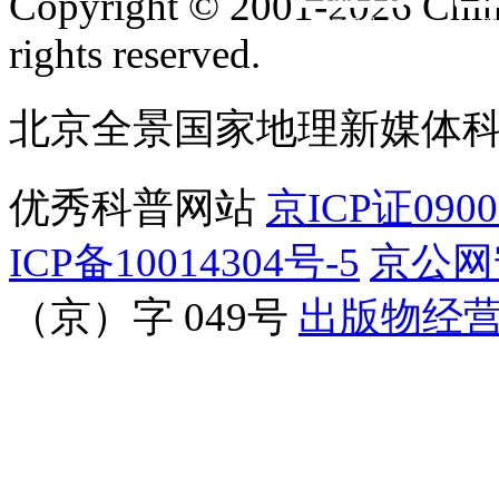
Copyright © 2001-2026 Chine
订阅号
服
rights reserved.
北京全景国家地理新媒体
优秀科普网站
京ICP证090
ICP备10014304号-5
京公网安
（京）字 049号
出版物经