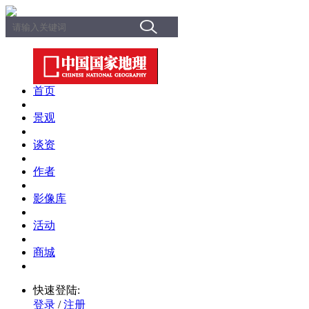
首页
景观
谈资
作者
影像库
活动
商城
快速登陆:
登录
/
注册