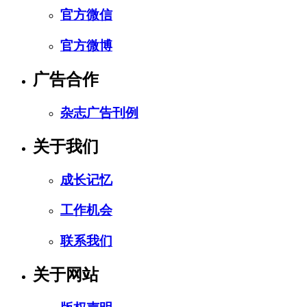
官方微信
官方微博
广告合作
杂志广告刊例
关于我们
成长记忆
工作机会
联系我们
关于网站