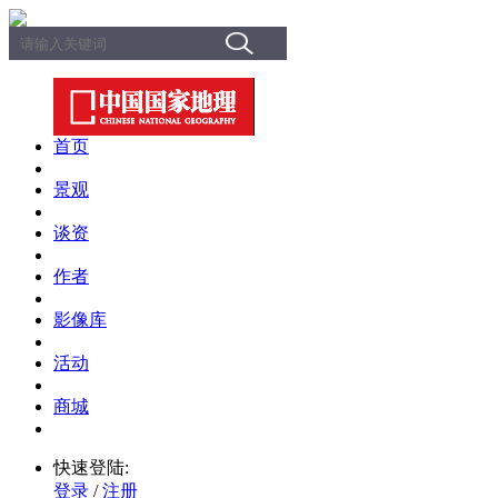
首页
景观
谈资
作者
影像库
活动
商城
快速登陆:
登录
/
注册