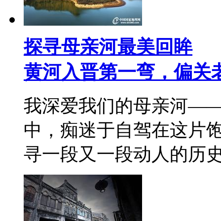
探寻母亲河最美回眸
黄河入晋第一弯，偏关
我深爱我们的母亲河—
中，痴迷于自驾在这片
寻一段又一段动人的历