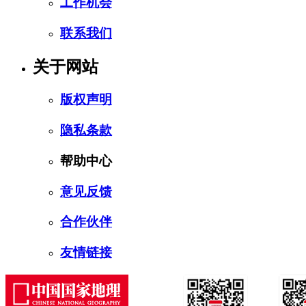
工作机会
联系我们
关于网站
版权声明
隐私条款
帮助中心
意见反馈
合作伙伴
友情链接