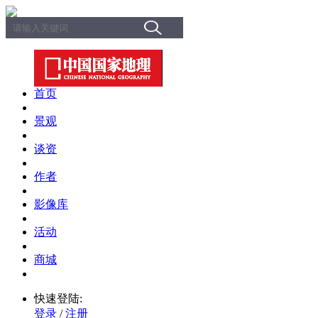
首页
景观
谈资
作者
影像库
活动
商城
快速登陆:
登录
/
注册