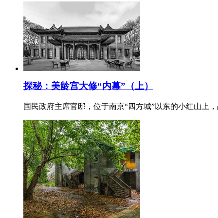
探秘：美龄宫大修“内幕”（上）
国民政府主席官邸，位于南京“四方城”以东的小红山上，