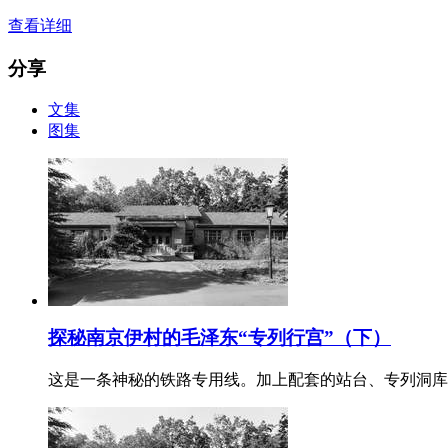
查看详细
分享
文集
图集
探秘南京伊村的毛泽东“专列行宫”（下）
这是一条神秘的铁路专用线。加上配套的站台、专列洞库