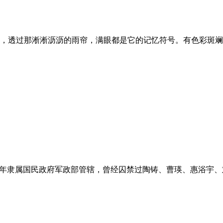
，透过那淅淅沥沥的雨帘，满眼都是它的记忆符号。有色彩斑斓
，当年隶属国民政府军政部管辖，曾经囚禁过陶铸、曹瑛、惠浴宇