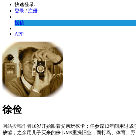
快速登录:
登录
/
注册
投稿
APP
徐俭
网站投稿作者
10岁开始跟着父亲玩徕卡；任参谋12年间用过
缺憾，之余用儿子买来的徕卡M9重操旧业，而打鸟、体育、野