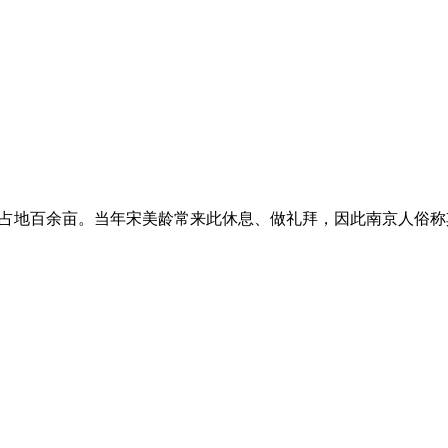
占地百余亩。当年宋美龄常来此休息、做礼拜，因此南京人俗称其为