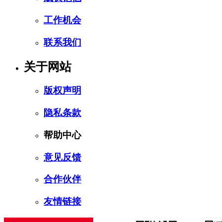
工作机会
联系我们
关于网站
版权声明
隐私条款
帮助中心
意见反馈
合作伙伴
友情链接