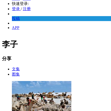
快速登录:
登录
/
注册
投稿
APP
李子
分享
文集
图集