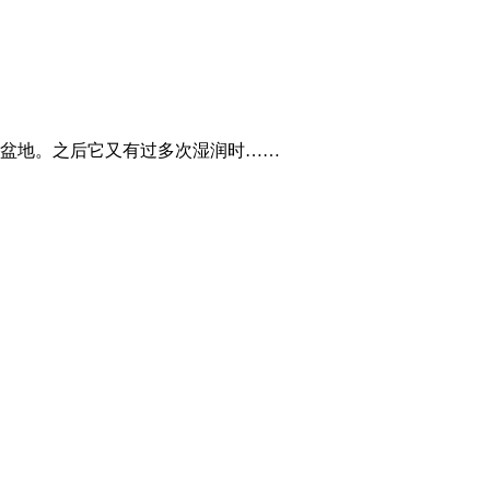
盆地。之后它又有过多次湿润时……