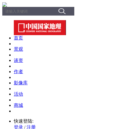
首页
景观
谈资
作者
影像库
活动
商城
快速登陆:
登录
/
注册