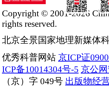
Copyright © 2001-2026 Chine
订阅号
服
rights reserved.
北京全景国家地理新媒体
优秀科普网站
京ICP证090
ICP备10014304号-5
京公网安
（京）字 049号
出版物经