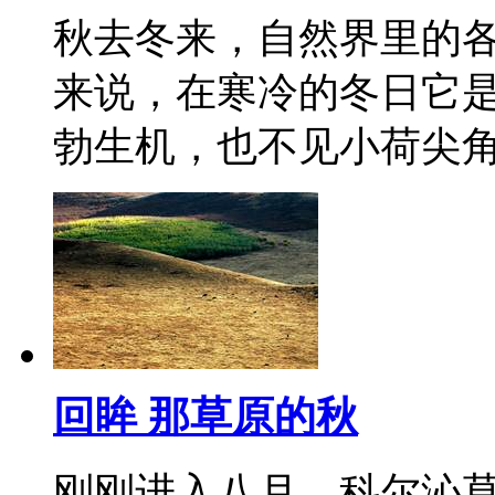
秋去冬来，自然界里的
来说，在寒冷的冬日它
勃生机，也不见小荷尖
回眸 那草原的秋
刚刚进入八月，科尔沁