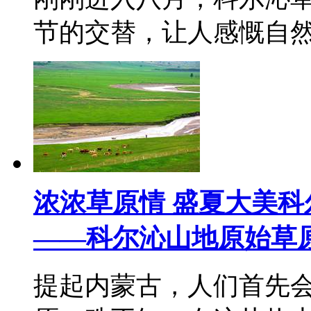
节的交替，让人感慨自
浓浓草原情 盛夏大美科
——科尔沁山地原始草
提起内蒙古，人们首先