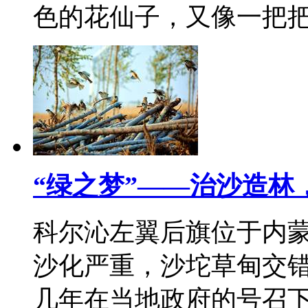
色的花仙子，又像一把
“绿之梦”——治沙造林
科尔沁左翼后旗位于内
沙化严重，沙坨草甸交
几年在当地政府的号召