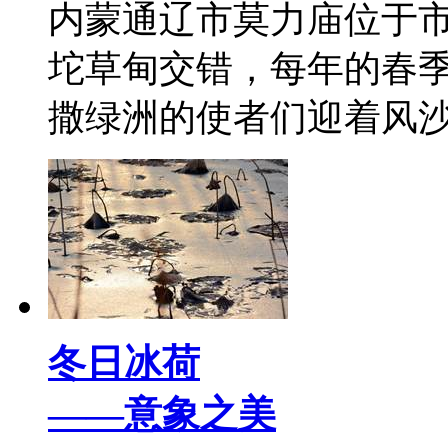
内蒙通辽市莫力庙位于
坨草甸交错，每年的春
撒绿洲的使者们迎着风
冬日冰荷
——意象之美