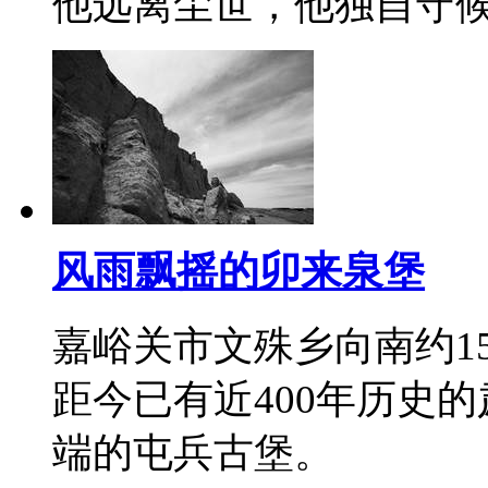
他远离尘世，他独自守
风雨飘摇的卯来泉堡
嘉峪关市文殊乡向南约1
距今已有近400年历史
端的屯兵古堡。