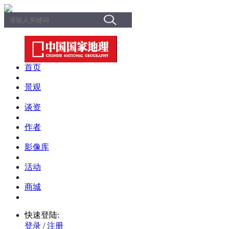
首页
景观
谈资
作者
影像库
活动
商城
快速登陆:
登录
/
注册