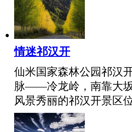
情迷祁汉开
仙米国家森林公园祁汉
脉——冷龙岭，南靠大
风景秀丽的祁汉开景区