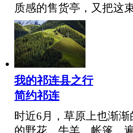
质感的售货亭，又把这
我的祁连县之行
简约祁连
时近6月，草原上也渐渐
的野花、牛羊、帐篷，