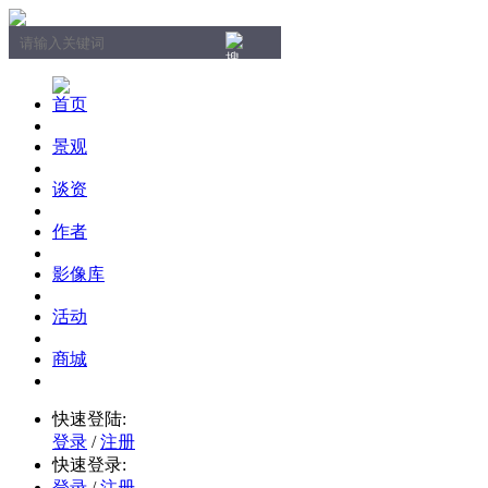
首页
景观
谈资
作者
影像库
活动
商城
快速登陆:
登录
/
注册
快速登录:
登录
/
注册