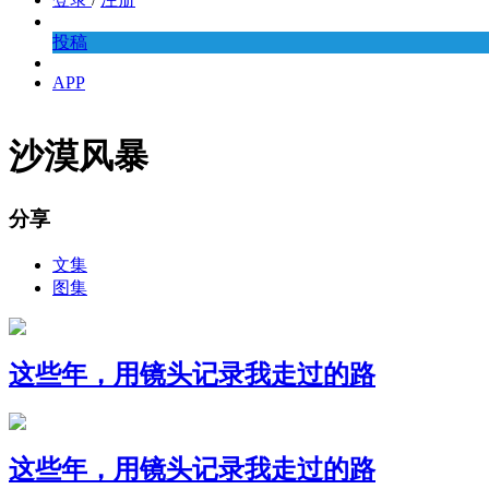
投稿
APP
沙漠风暴
分享
文集
图集
这些年，用镜头记录我走过的路
这些年，用镜头记录我走过的路