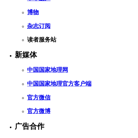
博物
杂志订阅
读者服务站
新媒体
中国国家地理网
中国国家地理官方客户端
官方微信
官方微博
广告合作