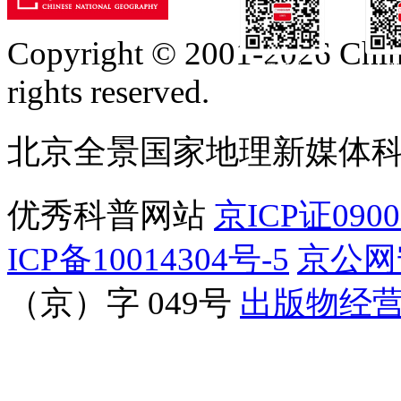
Copyright © 2001-2026 Chine
订阅号
服
rights reserved.
北京全景国家地理新媒体
优秀科普网站
京ICP证090
ICP备10014304号-5
京公网安
（京）字 049号
出版物经