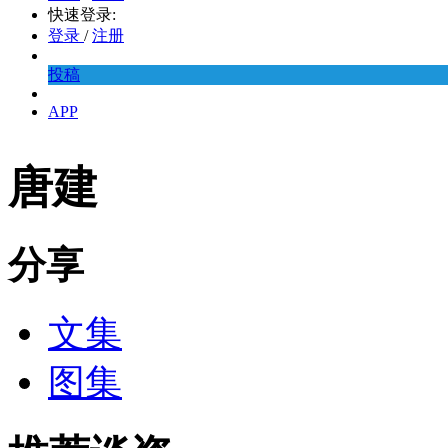
快速登录:
登录
/
注册
投稿
APP
唐建
分享
文集
图集