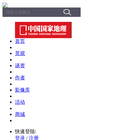
首页
景观
谈资
作者
影像库
活动
商城
快速登陆:
登录
/
注册