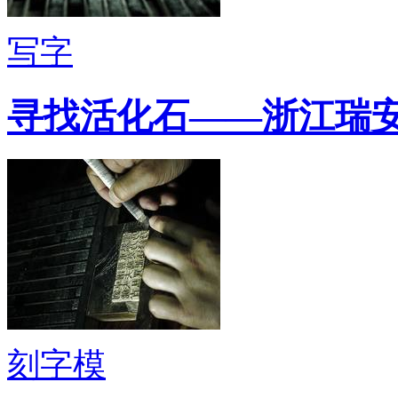
写字
寻找活化石——浙江瑞
刻字模