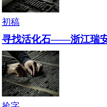
初稿
寻找活化石——浙江瑞
捡字