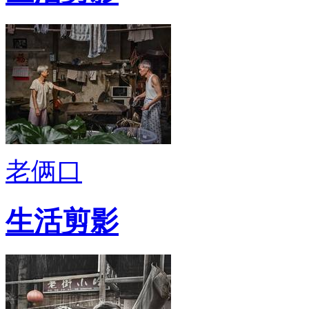
老俩口
生活剪影