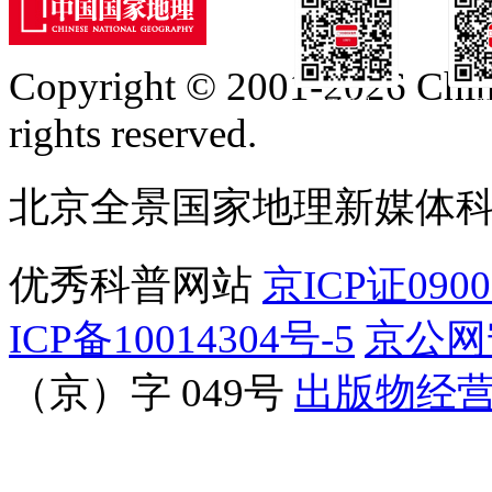
Copyright © 2001-2026 Chine
订阅号
服
rights reserved.
北京全景国家地理新媒体
优秀科普网站
京ICP证090
ICP备10014304号-5
京公网安
（京）字 049号
出版物经