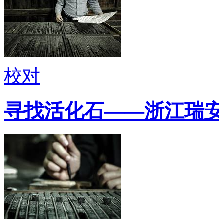
校对
寻找活化石——浙江瑞