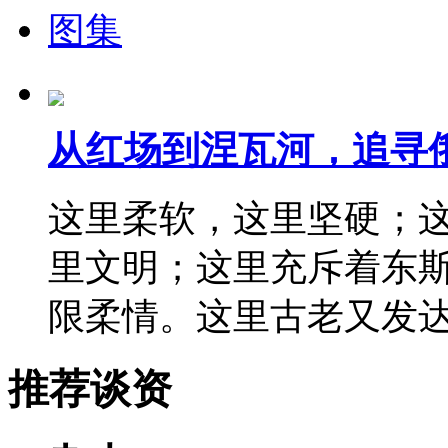
图集
从红场到涅瓦河，追寻
这里柔软，这里坚硬；
里文明；这里充斥着东
限柔情。这里古老又发
推荐谈资