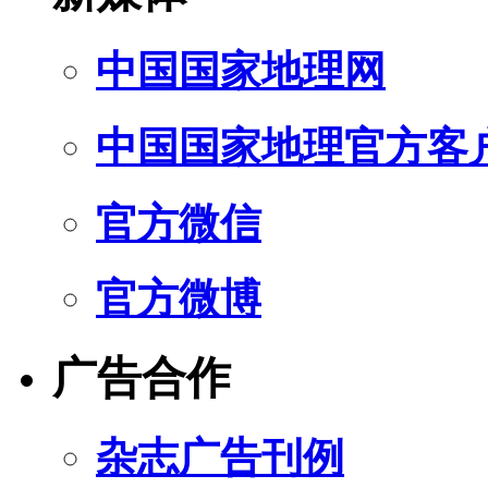
中国国家地理网
中国国家地理官方客
官方微信
官方微博
广告合作
杂志广告刊例