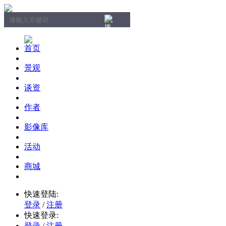
首页
景观
谈资
作者
影像库
活动
商城
快速登陆:
登录
/
注册
快速登录:
登录
/
注册