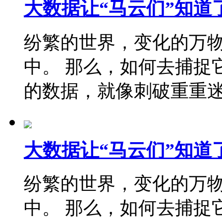
大数据让“马云们”知道
纷繁的世界，变化的万
中。 那么，如何去捕捉
的数据，就像刺破重重
大数据让“马云们”知道
纷繁的世界，变化的万
中。 那么，如何去捕捉