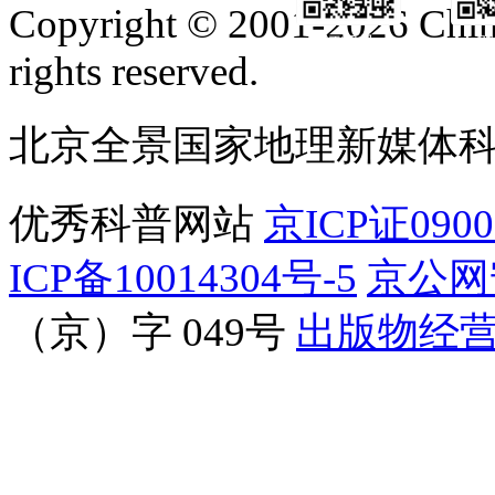
Copyright © 2001-2026 Chine
订阅号
服
rights reserved.
北京全景国家地理新媒体
优秀科普网站
京ICP证090
ICP备10014304号-5
京公网安
（京）字 049号
出版物经