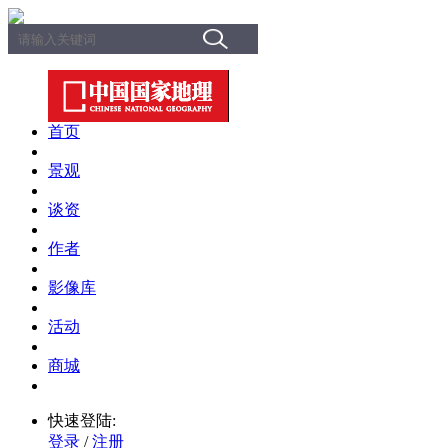
首页
景观
谈资
作者
影像库
活动
商城
快速登陆:
登录
/
注册