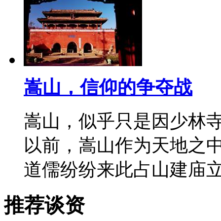
嵩山，信仰的争夺战
嵩山，似乎只是因少林
以前，嵩山作为天地之
道儒纷纷来此占山建庙
推荐谈资