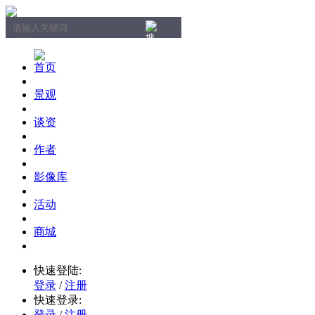
首页
景观
谈资
作者
影像库
活动
商城
快速登陆:
登录
/
注册
快速登录:
登录
/
注册