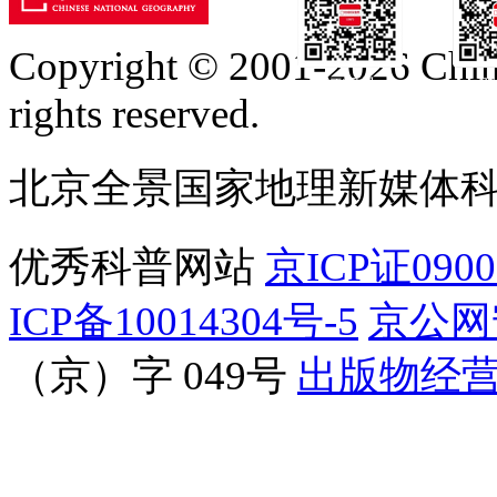
Copyright © 2001-2026 Chine
订阅号
服
rights reserved.
北京全景国家地理新媒体
优秀科普网站
京ICP证090
ICP备10014304号-5
京公网安
（京）字 049号
出版物经