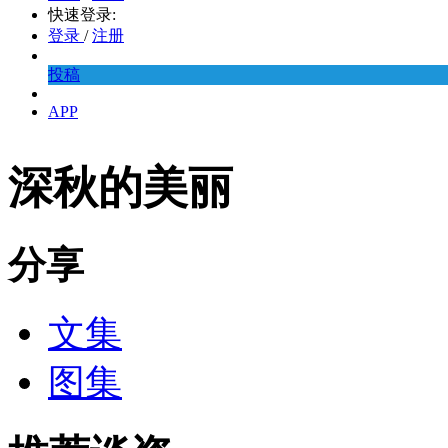
快速登录:
登录
/
注册
投稿
APP
深秋的美丽
分享
文集
图集