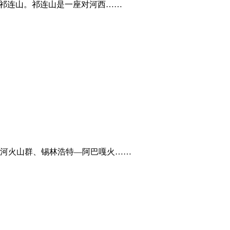
的祁连山。祁连山是一座对河西……
河火山群、锡林浩特—阿巴嘎火……