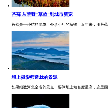
苔藓 从荒野“草垫”到城市新宠
苔藓是一种结构简单、外形小巧的植物，近年来，用苔藓
坝上摄影师造就的景观
如果细数河北全省的景点，要算坝上知名度最高，这里因