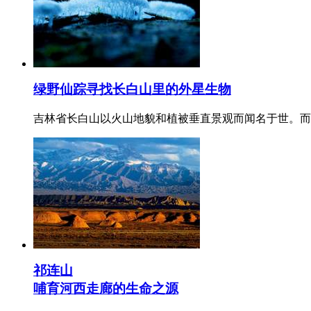
绿野仙踪寻找长白山里的外星生物
吉林省长白山以火山地貌和植被垂直景观而闻名于世。而
祁连山
哺育河西走廊的生命之源