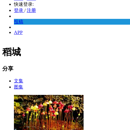
快速登录:
登录
/
注册
投稿
APP
稻城
分享
文集
图集