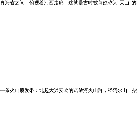
青海省之间，俯视着河西走廊，这就是古时被匈奴称为“天山”
一条火山喷发带：北起大兴安岭的诺敏河火山群，经阿尔山—柴