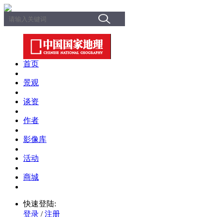
首页
景观
谈资
作者
影像库
活动
商城
快速登陆:
登录
/
注册