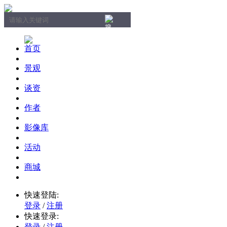
首页
景观
谈资
作者
影像库
活动
商城
快速登陆:
登录
/
注册
快速登录:
登录
/
注册