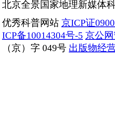
北京全景国家地理新媒体
优秀科普网站
京ICP证090
ICP备10014304号-5
京公网安
（京）字 049号
出版物经