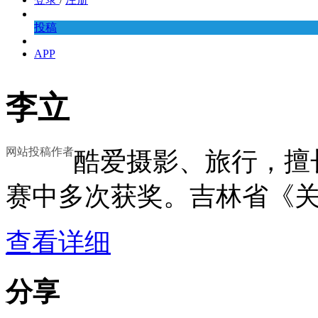
投稿
APP
李立
网站投稿作者
酷爱摄影、旅行，擅
赛中多次获奖。吉林省《
查看详细
分享