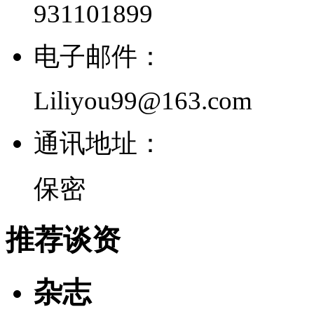
931101899
电子邮件：
Liliyou99@163.com
通讯地址：
保密
推荐谈资
杂志