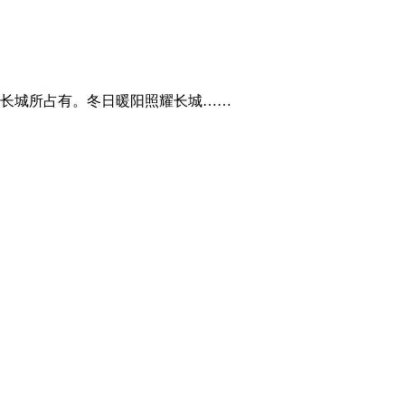
长城所占有。冬日暖阳照耀长城……