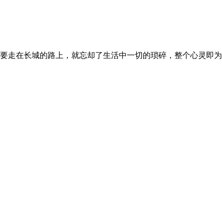
要走在长城的路上，就忘却了生活中一切的琐碎，整个心灵即为