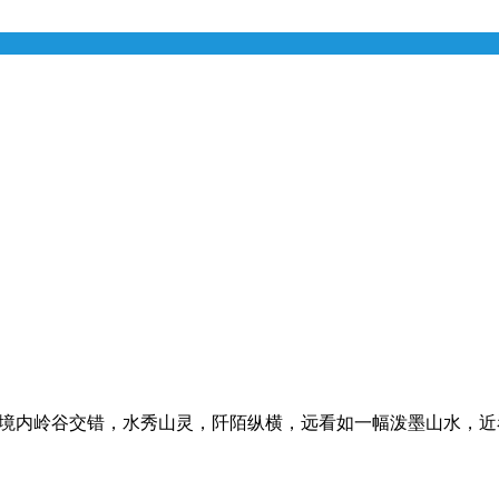
的境内岭谷交错，水秀山灵，阡陌纵横，远看如一幅泼墨山水，