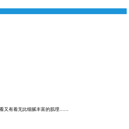
近看又有着无比细腻丰富的肌理……