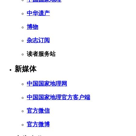
中华遗产
博物
杂志订阅
读者服务站
新媒体
中国国家地理网
中国国家地理官方客户端
官方微信
官方微博