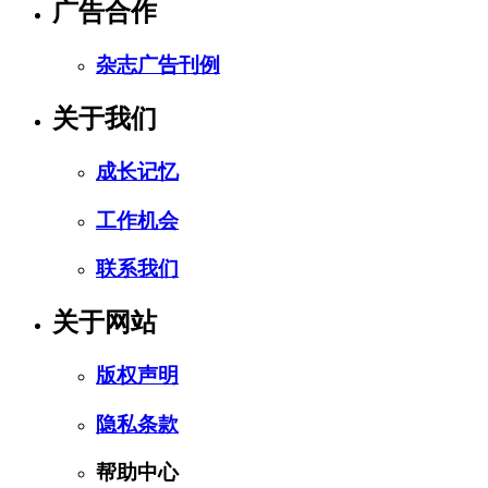
广告合作
杂志广告刊例
关于我们
成长记忆
工作机会
联系我们
关于网站
版权声明
隐私条款
帮助中心