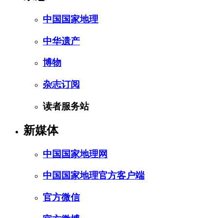
中国国家地理
中华遗产
博物
杂志订阅
读者服务站
新媒体
中国国家地理网
中国国家地理官方客户端
官方微信