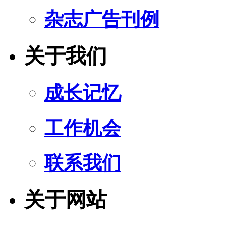
杂志广告刊例
关于我们
成长记忆
工作机会
联系我们
关于网站