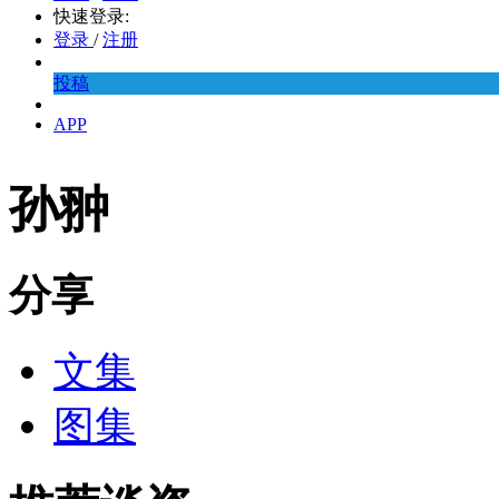
快速登录:
登录
/
注册
投稿
APP
孙翀
分享
文集
图集