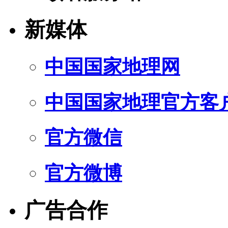
新媒体
中国国家地理网
中国国家地理官方客
官方微信
官方微博
广告合作