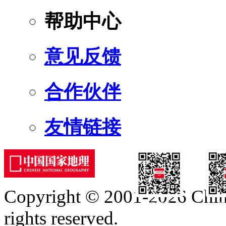
帮助中心
意见反馈
合作伙伴
友情链接
Copyright © 2001-2026 Chine
订阅号
服
rights reserved.