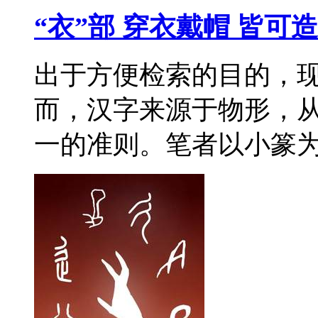
“衣”部 穿衣戴帽 皆可
出于方便检索的目的，现
而，汉字来源于物形，
一的准则。笔者以小篆