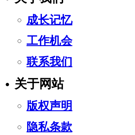
成长记忆
工作机会
联系我们
关于网站
版权声明
隐私条款