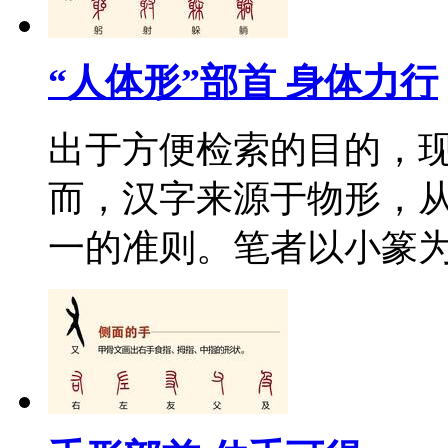
“人体形”部首 身体力行
出于方便检索的目的，现
而，汉字来源于物形，
一的准则。笔者以小篆