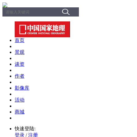
首页
景观
谈资
作者
影像库
活动
商城
快速登陆:
登录
/
注册