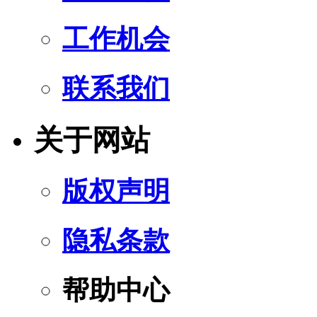
工作机会
联系我们
关于网站
版权声明
隐私条款
帮助中心