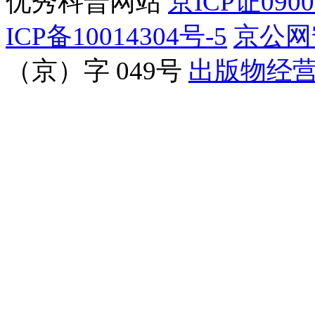
优秀科普网站
京ICP证090
ICP备10014304号-5
京公网安
（京）字 049号
出版物经