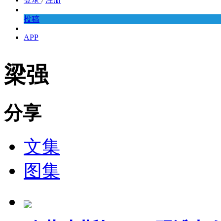
投稿
APP
梁强
分享
文集
图集