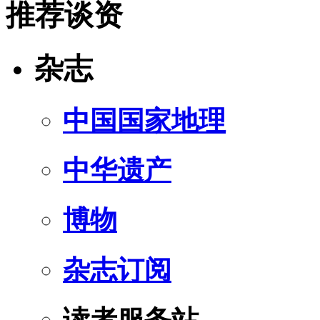
推荐谈资
杂志
中国国家地理
中华遗产
博物
杂志订阅
读者服务站