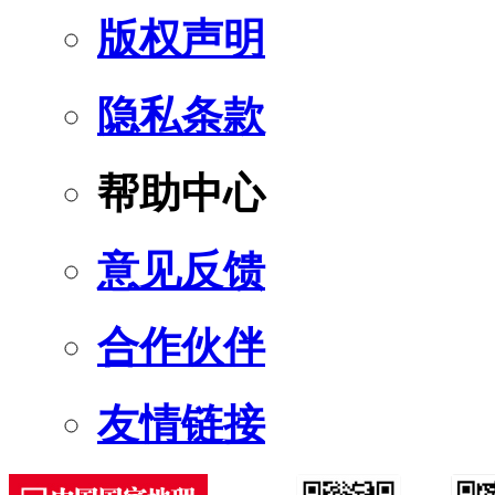
版权声明
隐私条款
帮助中心
意见反馈
合作伙伴
友情链接