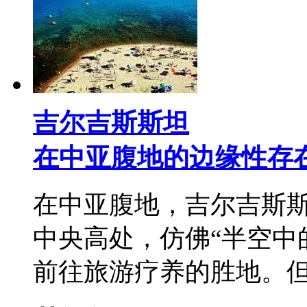
吉尔吉斯斯坦
在中亚腹地的边缘性存
在中亚腹地，吉尔吉斯
中央高处，仿佛“半空中
前往旅游疗养的胜地。