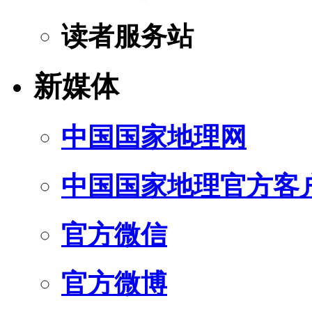
读者服务站
新媒体
中国国家地理网
中国国家地理官方客
官方微信
官方微博