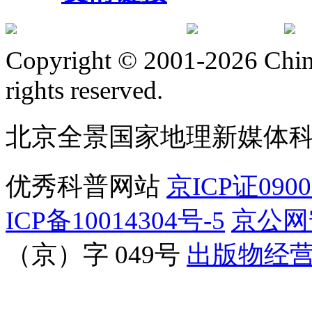
订阅号
服
Copyright © 2001-2026 Chine
rights reserved.
北京全景国家地理新媒体
优秀科普网站
京ICP证090
ICP备10014304号-5
京公网安
（京）字 049号
出版物经