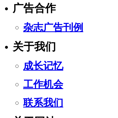
广告合作
杂志广告刊例
关于我们
成长记忆
工作机会
联系我们