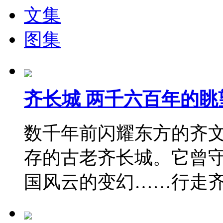
文集
图集
齐长城 两千六百年的眺
数千年前闪耀东方的齐
存的古老齐长城。它曾
国风云的变幻……行走