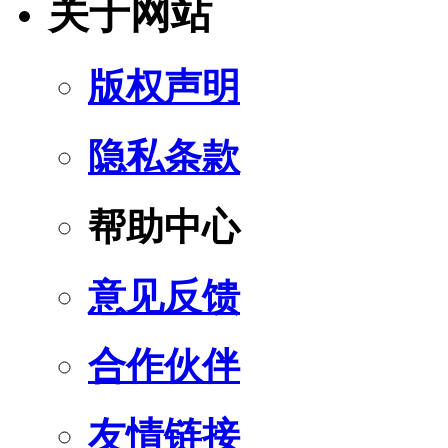
关于网站
版权声明
隐私条款
帮助中心
意见反馈
合作伙伴
友情链接