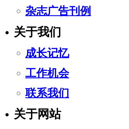
杂志广告刊例
关于我们
成长记忆
工作机会
联系我们
关于网站