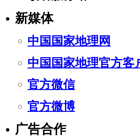
新媒体
中国国家地理网
中国国家地理官方客
官方微信
官方微博
广告合作