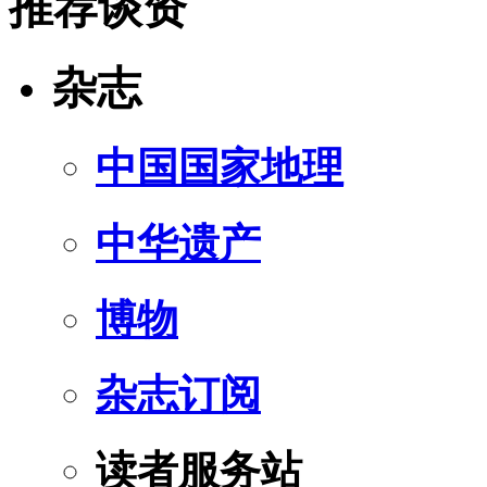
推荐谈资
杂志
中国国家地理
中华遗产
博物
杂志订阅
读者服务站