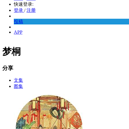
快速登录:
登录
/
注册
投稿
APP
梦桐
分享
文集
图集