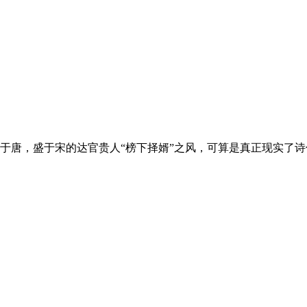
于唐，盛于宋的达官贵人“榜下择婿”之风，可算是真正现实了