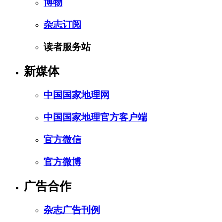
博物
杂志订阅
读者服务站
新媒体
中国国家地理网
中国国家地理官方客户端
官方微信
官方微博
广告合作
杂志广告刊例