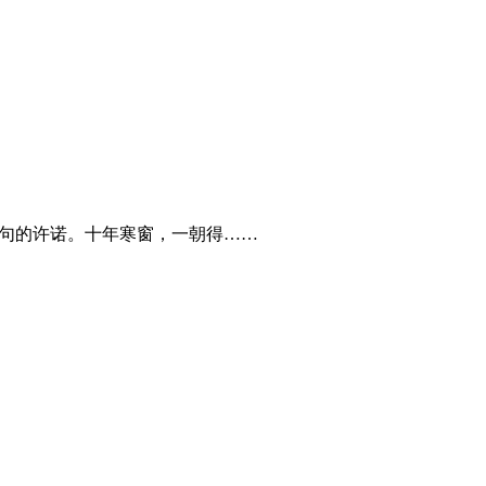
诗句的许诺。十年寒窗，一朝得……